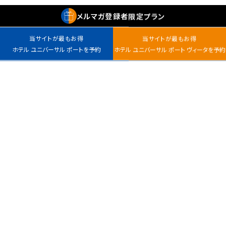
メルマガ
登録者
限定プラン
当サイトが最もお得
当サイトが最もお得
ホテル ユニバーサル ポートを予約
ホテル ユニバーサル ポート ヴィータを予約
最安値カレンダー
チェックイン
室数
日付指定なし
ホテル ユニバーサル
ホテル ユニバーサル
ポート
ポート ヴィータ
大人
子ども
〒554-0031
〒554-0024
大阪市此花区桜島1-1-
大阪市此花区島屋6-1-16
0
名
111
TEL :
TEL :
050-1792-7748
050-1792-7748