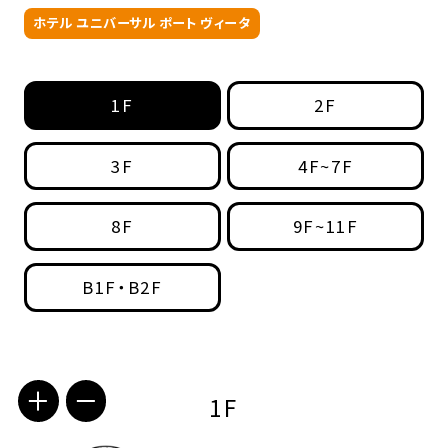
ホテル ユニバーサル ポート ヴィータ
1F
2F
3F
4F~7F
8F
9F~11F
B1F・B2F
1F