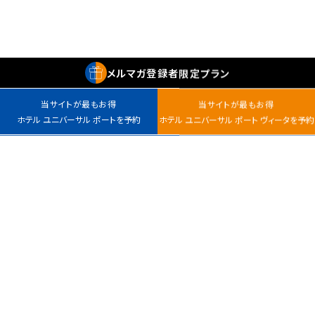
メルマガ
登録者
限定プラン
当サイトが最もお得
当サイトが最もお得
ホテル ユニバーサル ポートを予約
ホテル ユニバーサル ポート ヴィータを予約
最安値カレンダー
チェックイン
室数
日付指定なし
ホテル ユニバーサル
ホテル ユニバーサル
ポート
ポート ヴィータ
大人
子ども
〒554-0031
〒554-0024
大阪市此花区桜島1-1-
大阪市此花区島屋6-1-16
0
名