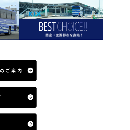
の
ご案内
プ
報