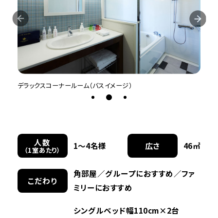
デラックスコーナールーム（バスイメージ）
平面図
人数
1〜4名様
広さ
46㎡
（1室あたり）
角部屋／グループにおすすめ／ファ
こだわり
ミリーにおすすめ
シングルベッド幅110cm×2台