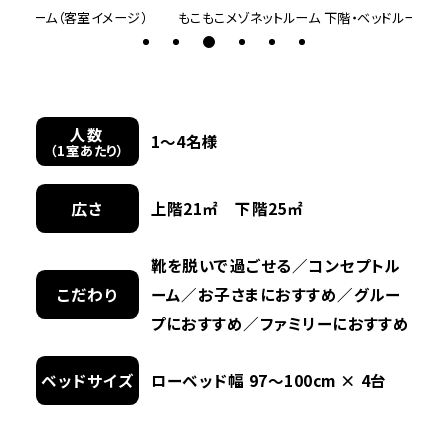
）
もこもこメゾネットルーム 下階・ベッドルーム（客室イメージ）
もこ
人数
1〜4名様
（1室あたり）
広さ
上階21㎡ 下階25㎡
靴を脱いで過ごせる／コンセプトル
こだわり
ーム／お子さまにおすすめ／グルー
プにおすすめ／ファミリーにおすすめ
ベッドサイズ
ローベッド幅 97～100cm × 4台