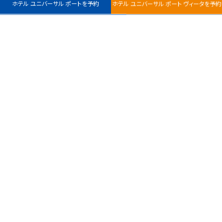
ホテル ユニバーサル ポートを予約
ホテル ユニバーサル ポート ヴィータを予約
最安値カレンダー
チェックイン
室数
日付指定なし
ホテル ユニバーサル
ホテル ユニバーサル
ポート
ポート ヴィータ
大人
子ども
〒554-0031
〒554-0024
大阪市此花区桜島1-1-
大阪市此花区島屋6-1-16
0
名
111
TEL :
TEL :
050-1792-7748
050-1792-7748
サイトポリシー
プライバシーポリシー